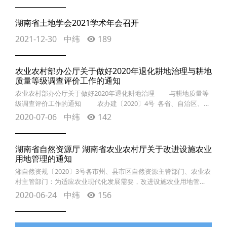
三维作为真实、立体、时序化反映人类生产、生活和生态空间的时
空信息，是国家重要的新型基础设施，通过“人机兼容、物联感知、
湖南省土地学会2021学术年会召开
泛在服务”实现数字空间与现实空间的实时关联互
2021-12-30
中纬
189
农业农村部办公厅关于做好2020年退化耕地治理与耕地
质量等级调查评价工作的通知
农业农村部办公厅关于做好2020年退化耕地治理 与耕地质量等
级调查评价工作的通知 农办建〔2020〕4号 各省、自治区、直
辖市农业农村（农牧）厅（局、委）： 开展退化耕地治理、加
2020-07-06
中纬
142
强耕地质量等级调查评价是落实藏粮于地、藏粮于技战略，守牢耕
地质量红线，确保国家粮食安全的重要举措。2020年，中央财政通
过农业资源及生态保护补助资
湖南省自然资源厅 湖南省农业农村厅关于改进设施农业
用地管理的通知
湘自然资规〔2020〕3号各市州、县市区自然资源主管部门、农业农
村主管部门：为适应农业现代化发展需要，改进设施农业用地管
理，根据《自然资源部 农业农村部关于设施农业用地管理有关问题
2020-06-24
中纬
156
的通知》（自然资规〔2019〕4号）要求，结合我省实际，现将有关
事项通知如下：一、明确设施农业用地范围设施农业用地包括农业
生产中直接用于作物种植和畜禽水产养殖的生产设施用地和辅助设