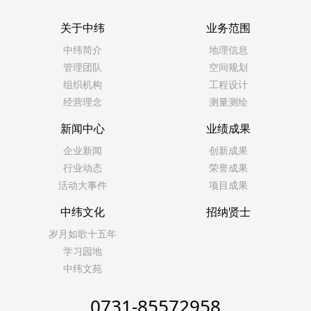
关于中纬
业务范围
中纬简介
地理信息
管理团队
空间规划
组织机构
工程设计
经营理念
测量测绘
新闻中心
业绩成果
企业新闻
创新成果
行业动态
荣誉成果
活动大事件
项目成果
中纬文化
招纳贤士
岁月如歌十五年
学习园地
中纬文苑
0731-85572958