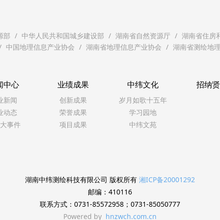
源部
中华人民共和国城乡建设部
湖南省自然资源厅
湖南省住房
中国地理信息产业协会
湖南省地理信息产业协会
湖南省测绘地
闻中心
业绩成果
中纬文化
招纳
业新闻
创新成果
岁月如歌十五年
业动态
荣誉成果
学习园地
大事件
项目成果
中纬文苑
湖南中纬测绘科技有限公司 版权所有
湘ICP备20001292
邮编：410116
联系方式：0731-85572958；0731-85050777
Powered by
hnzwch.com.cn