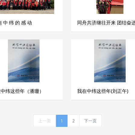
南 中 纬 的 感 动
在中纬这些年（潘珊）
我在中纬这些年(刘正午)
上一页
1
2
下一页