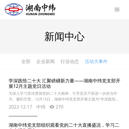
新闻中心
全部
企业新闻
行业动态
活动大事件
学深践悟二十大 汇聚磅礴新力量——湖南中纬党支部开
展12月主题党日活动
为深入学习宣传贯彻党的二十大精神，引导党员干部进一步担当作
为、履职尽责。12月15日，湖南中纬党支部开展主题为“学深践悟二
十大 汇聚磅礴新力量”的主题党日活动，支部全体党员及入党积极分
2022-12-17
中纬
270
子参加。活动从组织党员及入党积极分子线上观影开篇，集中观看
创意微政论片《真理之光》，重温党史故事，坚定理想信念，传承
红色精神，勇担强国使命。由党支部书记领头，组织全体与会人员
湖南中纬党支部组织观看党的二十大直播盛况，学习二
集中学习精读《习近平总书记在党的十九届七中