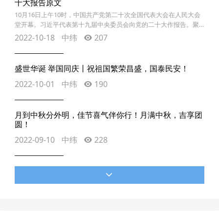
十大报告原文
10月16日上午10时，中国共产党第二十次全国代表大会在人民大会
堂开幕。习近平代表第十九届中央委员会向党的二十大作报告。聚
焦二十大湖南中纬党支部组织全体党员及入党积极分子观看了党的
2022-10-18
中纬
207
二十大开幕直播盛况。聆听二十大报告，认真学习报告原文，感受
新时代脉动，凝聚奋进新征程的力量！二十大十年奋斗路，铸就新
辉煌。党的十八大以来，我们党以一份令人振奋的成绩单，给时代
盛世华诞 举国同庆丨祝祖国繁荣昌盛，国泰民安！
和人民交上了一份优异答卷。习近平总书记所作的报
2022-10-01
中纬
190
月到中秋分外明，佳节喜气伴你行！月满中秋，吉享团
圆！
2022-09-10
中纬
228