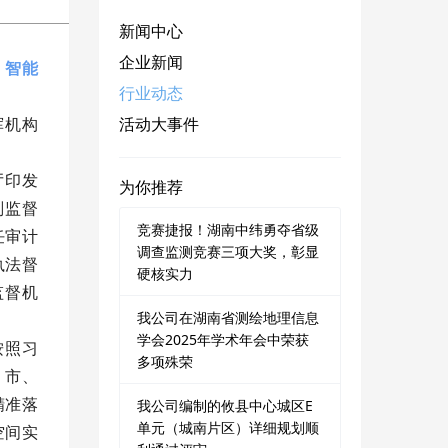
新闻中心
企业新闻
、智能
行业动态
挥机构
活动大事件
厅印发
为你推荐
划监督
竞赛捷报！湖南中纬勇夺省级
任审计
调查监测竞赛三项大奖，彰显
执法督
硬核实力
监督机
我公司在湖南省测绘地理信息
学会2025年学术年会中荣获
按照习
多项殊荣
、市、
精准落
我公司编制的攸县中心城区E
单元（城南片区）详细规划顺
空间实