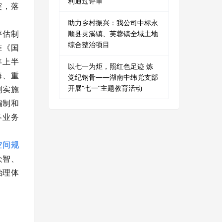
利通过评审
突，落
助力乡村振兴：我公司中标永
评估制
顺县灵溪镇、芙蓉镇全域土地
综合整治项目
准《国
年上半
以七一为炬，照红色足迹 炼
海、重
党纪钢骨——湖南中纬党支部
开展“七一”主题教育活动
制实施
编制和
各业务
空间规
众智、
治理体