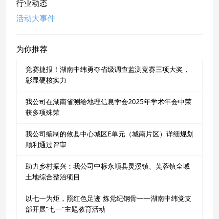
行业动态
活动大事件
为你推荐
竞赛捷报！湖南中纬勇夺省级调查监测竞赛三项大奖，
彰显硬核实力
我公司在湖南省测绘地理信息学会2025年学术年会中荣
获多项殊荣
我公司编制的攸县中心城区E单元（城南片区）详细规划
顺利通过评审
助力乡村振兴：我公司中标永顺县灵溪镇、芙蓉镇全域
土地综合整治项目
以七一为炬，照红色足迹 炼党纪钢骨——湖南中纬党支
部开展“七一”主题教育活动